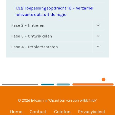
1.3.2 Toepassingsopdracht 1B – Verzamel
relevante data uit de regio
Toggle
Fase 2 – Initiëren
submen
Toggle
Fase 3 – Ontwikkelen
submen
Toggle
Fase 4 – Implementeren
submen
© 2026 E-learning ‘Opzetten van een wijkkliniek’
Home
Contact
Colofon
Privacybeleid