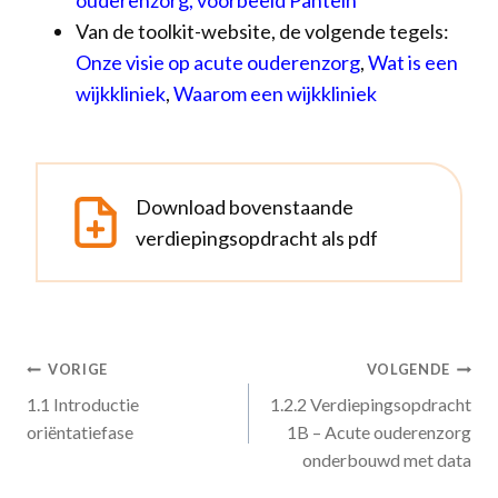
ouderenzorg, voorbeeld Pantein
Van de toolkit-website, de volgende tegels:
Onze visie op acute ouderenzorg
,
Wat is een
wijkkliniek
,
Waarom een wijkkliniek
Download bovenstaande
verdiepingsopdracht als pdf
Bericht
VORIGE
VOLGENDE
1.1 Introductie
1.2.2 Verdiepingsopdracht
navigatie
oriëntatiefase
1B – Acute ouderenzorg
onderbouwd met data